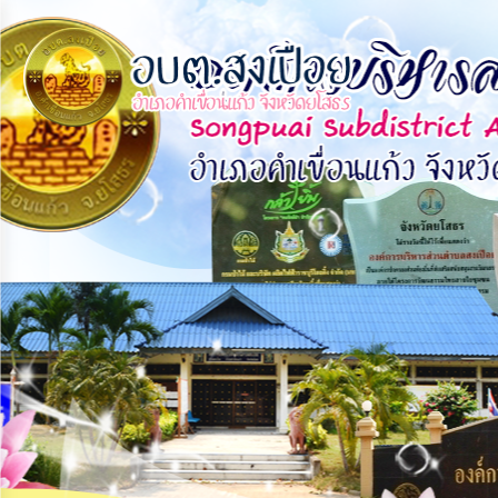
×
หน้า
close
หลัก
ข้อมูล
พื้น
ฐาน
บุคลากร
แผน
ยุทธศาสตร์
ข่าวสาร