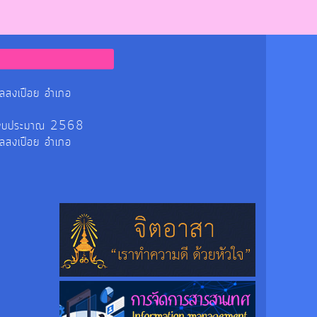
ลสงเปือย อำเภอ
ร ปีงบประมาณ 2568
ลสงเปือย อำเภอ