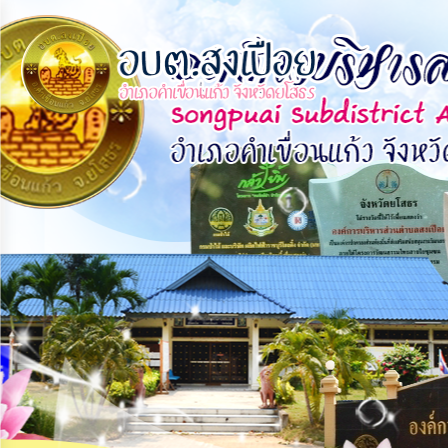
×
หน้า
close
หลัก
ข้อมูล
พื้น
ฐาน
บุคลากร
แผน
ยุทธศาสตร์
ข่าวสาร