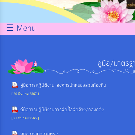
กิจการ
สภา
☰ Menu
บริการ
ข้อมูล
คู่มือ/มาตรฐ
ITA
คู่มือการหฎิบัติงาน องค์กรปกครองส่วนท้องถิ่น
e-
[ 29 มีนาคม 2567 ]
Service
คู่มือการปฎิบัติงานการจัดชื้อจัดจ้าง/กองคลัง
Q&A
[ 21 มีนาคม 2565 ]
คู่มือการเบิกจ่ายตรง