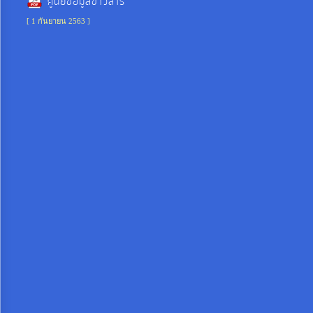
ศูนย์ข้อมูลข่าวสาร
งบ
[ 1 กันยายน 2563 ]
ประมาณ
ประจำ
ปี
การ
บริหาร
และ
พัฒนา
ทรัพยากร
บุคคล
การ
จัด
ซื้อ