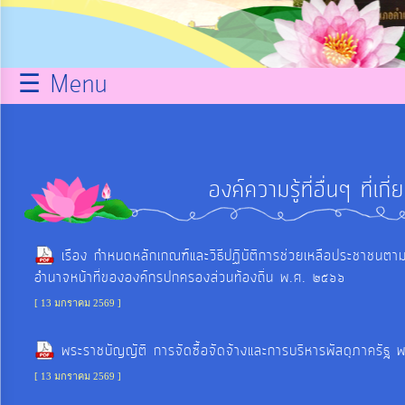
กิจการ
สภา
☰ Menu
บริการ
ข้อมูล
องค์ความรู้ที่อื่นๆ ที่
ITA
เรือง กำหนดหลักเกณฑ์และวิธีปฏิบัติการช่วยเหลือประชาชนตา
e-
อำนาจหน้าที่ขององค์กรปกครองส่วนท้องถิ่น พ.ศ. ๒๕๖๖
Service
[ 13 มกราคม 2569 ]
Q&A
พระราชบัญญัติ การจัดซื้อจัดจ้างและการบริหารพัสดุภาครัฐ
[ 13 มกราคม 2569 ]