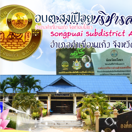
×
หน้า
close
หลัก
ข้อมูล
พื้น
ฐาน
บุคลากร
แผน
ยุทธศาสตร์
ข่าวสาร