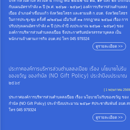
การ
บริหารส่วนตำบล ลงวันที่ ๕ กรกฎาคม ๒๕๔๗ ข้อ ๑๘, ๑๙ และ ๒๐ ประกอ
กับแผนอัตรากำลัง ๓ ปี (พ.ศ. ๒๕๖๗ - ๒๕๖๙) องค์การบริหารส่วนตำบลสง
จัดการ
เปื่อย อำเภอคำเขื่อนแก้ว จังหวัดยโสธร และตามมติ ก.อบต. จังหวัดยโสธร
ความ
ในการประชุะชุม ครั้งที่ ๗/๒๕๖๘ เมื่อวันที่ ๓๑ กรกฎาคม ๒๕๖๘ เรื่อง การ
รู้
ปรับปรุงแผนอัตรากำลัง ๓ ปี (ประจำปี งบประมาณ ๒๕๖๗ - ๒๕๖๙) ของ
องค์การบริหารส่วนตำบลสงเปื่อย จึงประกาศรับสมัครสรรหาบุคคล เป็น
พนักงานจ้างตามภารกิจ อบต.สป โทร 045 979324
การ
ดูรายละเอียด >>
ดำเนิน
งาน
ประกาศองค์การบริหารส่วนตำบลสงเปือย เรื่อง นโยบายไม่รับ
ของขวัญ ของกำนัล (NO Gift Policy) ประจำปีงบประมาณ
การ
๒๕๖๙
ให้
[ 1 พฤษภาคม 2569
บริการ
ประกาศองค์การบริหารส่วนตำบลสงเปือย เรื่อง นโยบายไม่รับของขวัญ ของ
กำนัล (NO Gift Policy) ประจำปีงบประมาณ ๒๕๖๙ #ประชาสัมพันธ์ อบต.ส
โทร 045 979324
แผนการ
ดูรายละเอียด >>
ใช้
จ่าย