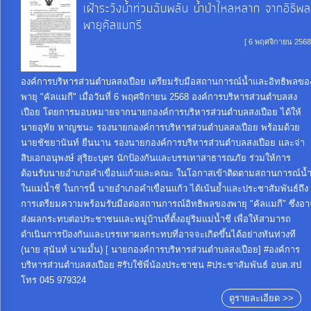
เฝ้าระวังน้ำท่วมฉับพลัน น้ำป่าไหลหลาก จากอิธิพล
พายุคัลแมกรี
[ 6 พฤศจิกายน 2568
องค์การบริหารส่วนตำบลสงเปือย เตรียมรับมือสถานการณ์น้ำและอิทธิพลขอ
พายุ "คัลแมกี" เมื่อวันที่ 6 พฤศจิกายน 2568 องค์การบริหารส่วนตำบลสง
เปือย โดยการมอบหมายจากนายกองค์การบริหารส่วนตำบลสงเปือย ได้ให้
นายอุทัย หาญชนะ รองนายกองค์การบริหารส่วนตำบลสงเปือย พร้อมด้วย
นายชัชยานันท์ ยืนนาน รองนายกองค์การบริหารส่วนตำบลสงเปือย และจ่า
สิบเอกอนุพงษ์ สุริยะบุตร นักป้องกันและบรรเทาสาธารณภัย ร่วมให้การ
ต้อนรับนายอำเภอคำเขื่อนแก้วและคณะ ในโอกาสเข้าติดตามสถานการณ์น้
ในแม่น้ำชี ในการนี้ นายอำเภอคำเขื่อนแก้ว ได้เน้นย้ำและประชาสัมพันธ์ถึง
การเตรียมความพร้อมรับมือต่อสถานการณ์อิทธิพลของพายุ "คัลแมกี" ซึ่งอา
ส่งผลกระทบต่อประชาชนและหมู่บ้านที่ตั้งอยู่ริมแม่น้ำชี เพื่อให้สามารถ
ดำเนินการป้องกันและบรรเทาผลกระทบที่อาจจะเกิดขึ้นได้อย่างทันท่วงที
(นาย สุนันท์ นามมั้น) [ นายกองค์การบริหารส่วนตำบลสงเปือย] #องค์การ
บริหารส่วนตำบลสงเปือย #รับใช้พี่น้องประชาชน #ประชาสัมพันธ์ อบต.สป
โทร 045 979324
ดูรายละเอียด >>