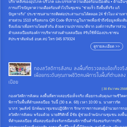
บริจาคสิ่งของอุปโภค-บริโภค และบรรเทาความเดือดร้อนเบื้องต้น • ด้านอื่นๆ
โปร่งใส
การแก้ไขปัญหาความเดือดร้อนทั่วไปในชุมชน "ช่วยเร็ว ถึงพื้นที่จริง แก้
ปัญหาจริง" ประชาชนสามารถติดต่อประสานงานได้ตลอด 24 ชั่วโมง ผ่านทา
สายด่วน 1510 หรือสแกน QR Code ที่ปรากฏในภาพเพื่อเข้าถึงข้อมูลเพิ่มเติ
ท้อง
จึงแจ้งมาเพื่อทราบโดยทั่วกัน ด้วยความปรารถนาดีจาก องค์การบริหารส่วน
ถิ่น
ตำบลสงเปือย#องค์การบริหารส่วนตำบลสงเปือย #รับใช้พี่น้องประชาชน
#ประชาสัมพันธ์ อบต.สป โทร 045 979324
ของ
ดูรายละเอียด >>
เรา
ข้อมูล
กองสวัสดิการสังคม ลงพื้นที่ตรวจสอบข้อเท็จจริ
การ
เพื่อยกระดับคุณภาพชีวิตคนพิการในพื้นที่ตำบลสง
เปือย
ติดต่อ
[ 30 ธันวาคม 2568
กองสวัสดิการสังคม ลงพื้นที่ตรวจสอบข้อเท็จจริง เพื่อยกระดับคุณภาพชีวิต
พิการในพื้นที่ตำบลสงเปือย วันนี้ (30 ธ.ค. 68) เวลา 10:00 น. นางสาวรัต
นาภร วุฒสังข์ นักพัฒนาชุมชนปฏิบัติการ รักษาราชการแทนผู้อำนวยการกอ
สวัสดิการสังคม พร้อมด้วย นายศิริศักดิ์ มีชัย ผู้ช่วยเจ้าพนักงานชุมชน ลงพื้น
ที่ตำบลสงเปือย เพื่อสอบข้อเท็จจริงกรณีคนพิการยื่นคำร้องขอรับการปรับ