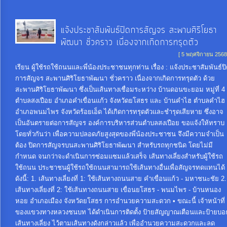
แจ้งประชาสัมพันธ์ปิดการสัญจร สะพานศิริโยธา
พัฒนา ชั่วคราว เนื่องจากเกิดการทรุดตัว
[ 5 พฤศจิกายน 2568
เรียน ผู้ใช้รถใช้ถนนและพี่น้องประชาชนทุกท่าน เรื่อง : แจ้งประชาสัมพันธ์ป
การสัญจร สะพานศิริโยธาพัฒนา ชั่วคราว เนื่องจากเกิดการทรุดตัว ด้วย
สะพานศิริโยธาพัฒนา ซึ่งเป็นเส้นทางเชื่อมระหว่าง บ้านดอนขะยอม หมู่ที่ 4
ตำบลสงเปือย อำเภอคำเขื่อนแก้ว จังหวัดยโสธร และ บ้านคำไฮ ตำบลคำไฮ
อำเภอพนมไพร จังหวัดร้อยเอ็ด ได้เกิดการทรุดตัวและชำรุดเสียหาย ซึ่งอาจ
เป็นอันตรายต่อการสัญจร องค์การบริหารส่วนตำบลสงเปือย ขอแจ้งให้ทราบ
โดยทั่วกันว่า เพื่อความปลอดภัยสูงสุดของพี่น้องประชาชน จึงมีความจำเป็น
ต้อง ปิดการสัญจรบนสะพานศิริโยธาพัฒนา สำหรับรถทุกชนิด โดยไม่มี
กำหนด จนกว่าจะดำเนินการซ่อมแซมแล้วเสร็จ เส้นทางเลี่ยงสำหรับผู้ใช้รถ
ใช้ถนน ประชาชนผู้ใช้รถใช้ถนนสามารถใช้เส้นทางอื่นเพื่อสัญจรทดแทนได้
ดังนี้: 1. เส้นทางเลี่ยงที่ 1: ใช้เส้นทางถนนสาย คำเขื่อนแก้ว - มหาชนะชัย 2.
เส้นทางเลี่ยงที่ 2: ใช้เส้นทางถนนสาย เขื่อนยโสธร - พนมไพร - บ้านหนอง
หอย อำเภอเมือง จังหวัดยโสธร การอำนวยความสะดวก • ขณะนี้ เจ้าหน้าที่
ของแขวงทางหลวงชนบท ได้ดำเนินการติดตั้ง ป้ายสัญญาณเตือนและป้ายบอ
เส้นทางเลี่ยง ไว้ตามเส้นทางดังกล่าวแล้ว เพื่ออำนวยความสะดวกและลด