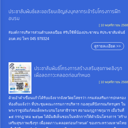
ประชาสัมพันธ์และขอเรียนเชิญส่งบุคลากรเข้ารับโครงการฝึก
อบรม
[ 10 พฤศจิกายน 2568
#องค์การบริหารส่วนตำบลสงเปือย #รับใช้พี่น้องประชาชน #ประชาสัมพันธ์
อบต.สป โทร 045 979324
ดูรายละเอียด >>
ประชาสัมพันธ์โครงการสร้างเสริมสุขภาพเชิงรุก
เพื่อลดภาวะคลอดก่อนกำหนด
[ 10 พฤศจิกายน 2568
ด้วยอำคำเขื่อนแก้วได้รับแจ้งจากจังหวัดยโสธรว่า กรมส่งเสริมการปกครอง
ท้องถิ่นแจ้งว่า ที่ประชุมคณะกรรมการบริหาร กองทุนทีปังกรณภัทรบุตร ใน
พระราชูปถัมภ์สมเด็จพระบรมโอรสาธิราชฯ สยามมกุฎราชกุมาร เมื่อวันที่
๑๕ กรกฎาคม ๒๕๖๗ ได้มีมติเห็นชอบในหลักการให้ดำเนินโครงการ “สร้าง
เสริมสุขภาพเชิงรุก เพื่อลดภาวะคลอดก่อนกำหนด” ของกระทรวงมหาดไทย