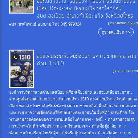
ขยะเปียกลดโลกร้อนองค์การบริหารส่วนตำบลสง
การ
เปือย Re-x-ray ถังขยะเปียกลดโลกร้อน
เพื่อ
อบต.สงเปือย อำเภอคำเขื่อนแก้ว จังหวัดยโสธร
ป้องกัน
[ 20 กุมภาพันธ์ 2569
#ประชาสัมพันธ์ อบต.สป โทร 045 979324
การ
ดูรายละเอียด >>
ทุจริต
ขอแจ้งประชาสัมพันธ์ช่องทางความช่วยเหลือ สาย
มาตรการ
ด่วน 1510
ภายใน
[ 7 มกราคม 2569
ป้องกัน
การ
ทุจริต
องค์การบริหารส่วนตำบลสงเปือย พร้อมเคียงข้างและช่วยเหลือประชาชน
ผ่านศูนย์จิตอาสาช่วยประชาชน สายด่วน 1510 องค์การบริหารส่วนตำบลสง
เปือย ขอแจ้งประชาสัมพันธ์ช่องทางความช่วยเหลือ เพื่ออำนวยความสะดวก
การ
และบรรเทาความเดือดร้อนให้กับพี่น้องประชาชนในพื้นที่ตำบลสงเปือย โดย
ส่ง
ท่านสามารถติดต่อขอความช่วยเหลือในด้านต่าง ๆ ดังนี้: • ด้านสาธารณสุข:
การบริจาคโลหิต หรือประสานงานด้านสุขภาพ • ด้านที่อยู่อาศัย: การ
เสริม
ซ่อมแซมบ้านเรือนสำหรับผู้ยากไร้หรือผู้ประสบภัย • ด้านสวัสดิการ: การ
ความ