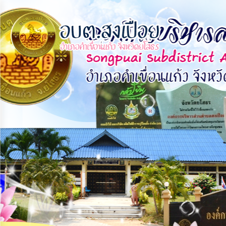
×
หน้า
close
หลัก
ข้อมูล
พื้น
ฐาน
บุคลากร
แผน
ยุทธศาสตร์
ข่าวสาร