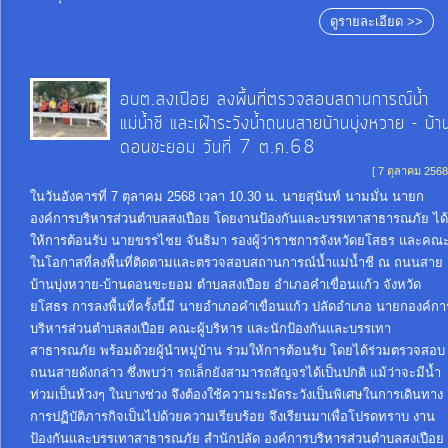
ดูรายละเอียด >>
อบต.สงเปือย ลงพื้นที่ตรวจสอบสถานการณ์น้ำ
แม่น้ำชี และเฝ้าระวังน้ำถนนสายบ้านบุ่งหวาย - บ้า
ดอนขะยอม วันที่ 7 ต.ค.68
[ 7 ตุลาคม 2568
ในวันอังคารที่ 7 ตุลาคม 2568 เวลา 10.30 น. นายสุนันท์ นามมั่น นายก
องค์การบริหารส่วนตำบลสงเปือย โดยงานป้องกันและบรรเทาสาธารณภัย ได้
ให้การต้อนรับ นายขรรไชย จันธิมา รองผู้ว่าราชการจังหวัดยโสธร และคณ
ในโอกาสที่ลงพื้นที่ติดตามและตรวจสอบสถานการณ์น้ำแม่น้ำชี ณ ถนนสาย
บ้านบุ่งหวาย-บ้านดอนขะยอม ตำบลสงเปือย อำเภอคำเขื่อนแก้ว จังหวัด
ยโสธร การลงพื้นที่ครั้งนี้มี นายอำเภอคำเขื่อนแก้ว ปลัดอำเภอ นายกองค์กา
บริหารส่วนตำบลสงเปือย คณะผู้บริหาร และนักป้องกันและบรรเทา
สาธารณภัย พร้อมด้วยผู้นำหมู่บ้าน ร่วมให้การต้อนรับ โดยได้ร่วมตรวจสอบ
ถนนสายดังกล่าว ซึ่งพบว่า รถเล็กยังสามารถสัญจรได้เป็นปกติ แม้ว่าจะมีน้ำ
ท่วมเป็นห้วงๆ ในบางช่วง จึงต้องใช้ความระมัดระวังเป็นพิเศษในการเดินทาง
การปฏิบัติภารกิจเป็นไปด้วยความเรียบร้อย จึงเรียนมาเพื่อโปรดทราบ งาน
ป้องกันและบรรเทาสาธารณภัย สำนักปลัด องค์การบริหารส่วนตำบลสงเปือย