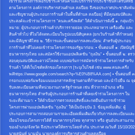
เข้าร่วมโครงการเพื่อรับชำระค่าสินค้าและบริการจากประชาชนที่ได้รับสิทธิ
ตามโครงการ องค์การบริหารส่วนตำบล สงเปือย จึงขอประกาศประชาสัมพันธ
และเชิญชวนผู้ประกอบการร้านค้าในพื้นที่ตำบล สงเปือย] ที่มีคุณสมบัติและ
ประสงค์จะเข้าร่วมโครงการ "คนละครึ่งพลัส" ให้ดำเนินการดังนี้ ๑. กลุ่มเป้า
หมาย: ผู้ประกอบการร้านค้า/บริการรายย่อย ประเภทอาหาร เครื่องดื่ม และ
สินค้าทั่วไป ที่ไม่ได้จดทะเบียนในรูปแบบนิติบุคคล (ยกเว้นร้านค้าที่กำหนด)
และมีสัญชาติไทย ๒. วิธีการและขั้นตอนการลงทะเบียน: สำหรับผู้ประกอบ
การร้านค้าที่ไม่เคยเข้าร่วมโครงการของรัฐมาก่อน: • ขั้นตอนที่ ๑: เปิดบัญชี
ธนาคารกรุงไทย และสมัครใช้งานแอปพลิเคชัน "ถุงเงิน" • ขั้นตอนที่ ๒: ตรว
สอบคุณสมบัติและดาวน์โหลด แบบฟอร์มการสมัครเข้าร่วมโครงการสำหรับ
ร้านค้า ได้ที่เว็บไซต์หลักของโครงการ [ระบุเว็บไซต์ เช่น www.คนละครึ่ง
พลัhttps://www.google.com/search?q=%E0%B8%AA.com] • ขั้นตอนที่ ๓
กรอกแบบฟอร์มพร้อมแนบเอกสารหลักฐานตามที่กำหนด และนำไปยื่น ณ จุ
รับลงทะเบียนตามที่หน่วยงานภาครัฐกำหนด เช่น ที่ว่าการอำเภอ หรือ
ธนาคารกรุงไทย สำหรับผู้ประกอบการร้านค้าที่เคยเข้าร่วมโครงการฯ ใน
ระยะที่ผ่านมา: • ให้ดำเนินการตรวจสอบสิทธิ์และกดยืนยันการเข้าร่วม
โครงการผ่านแอปพลิเคชัน "ถุงเงิน" ให้เป็นปัจจุบัน 3. ข้อมูลเพิ่มเติม: ผู้
ประกอบการสามารถสอบถามรายละเอียดเพิ่มเติมเกี่ยวกับการลงทะเบียนและ
เงื่อนไขของโครงการได้ที่ ธนาคารกรุงไทย ทุกสาขา หรือ ศูนย์ประสานงาน
ของอำเภอ/จังหวัด จึงประกาศให้ทราบโดยทั่วกัน ประกาศ ณวันที่ 15/10/202
นายสุนันท์ นามมั่น นายกองค์การบริหารส่วนตำบลสงเปือย