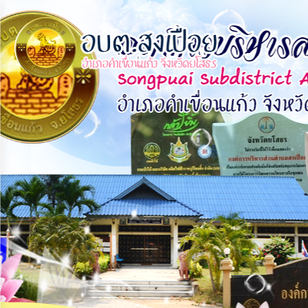
×
หน้า
close
หลัก
ข้อมูล
พื้น
ฐาน
บุคลากร
แผน
ยุทธศาสตร์
ข่าวสาร