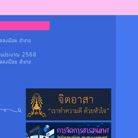
ลสงเปือย อำเภอ
ร ปีงบประมาณ 2568
ลสงเปือย อำเภอ