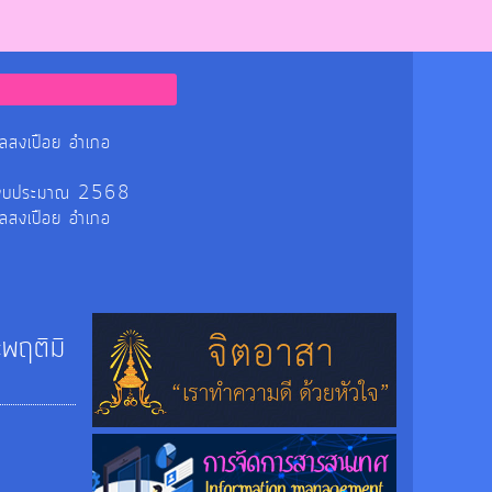
ลสงเปือย อำเภอ
ร ปีงบประมาณ 2568
ลสงเปือย อำเภอ
ะพฤติมิ