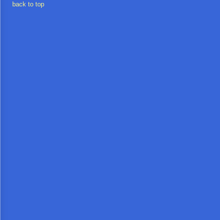
จัด
back to top
จ้าง
การ
เงิน
การ
คลัง
แผนการ
ป้องกัน
การ
ทุจริต
การ
ดำเนิน