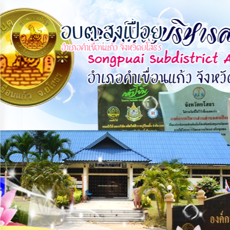
×
หน้า
close
หลัก
ข้อมูล
พื้น
ฐาน
บุคลากร
แผน
ยุทธศาสตร์
ข่าวสาร