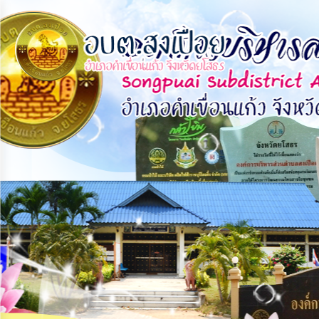
×
หน้า
close
หลัก
ข้อมูล
พื้น
ฐาน
บุคลากร
แผน
ยุทธศาสตร์
ข่าวสาร