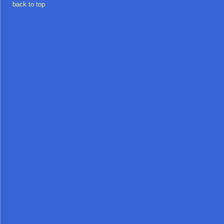
จัด
back to top
จ้าง
การ
เงิน
การ
คลัง
แผนการ
ป้องกัน
การ
ทุจริต
การ
ดำเนิน