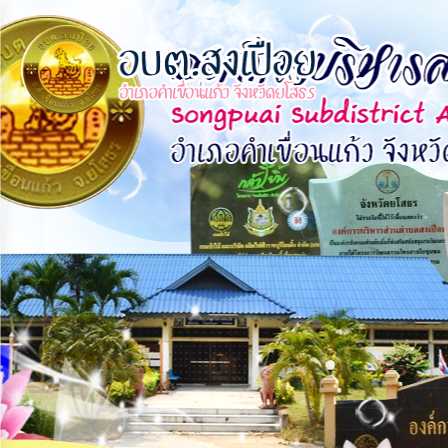
×
หน้า
close
หลัก
ข้อมูล
พื้น
ฐาน
บุคลากร
แผน
ยุทธศาสตร์
ข่าวสาร