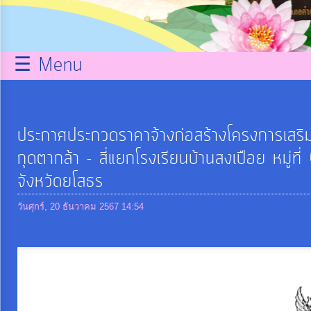
กิจการ
สภา
☰ Menu
บริการ
ข้อมูล
ประกาศประกวดราคาจ้างก่อสร้างโครงการเสริ
กุดตากล้า - สี่แยกโรงเรียนบ้านสงเปือย หมู่ท
ITA
จังหวัดยโสธร
e-
วันศุกร์, 20 ธันวาคม 2567 14:54
Service
Q&A