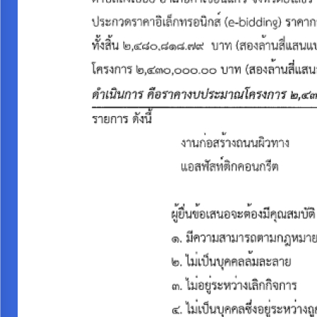
งบ
ประมาณ
ประจำ
ปี
การ
บริหาร
และ
พัฒนา
ทรัพยากร
บุคคล
การ
จัด
ซื้อ