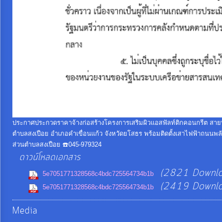
จัด
จ้าง
การ
เงิน
การ
คลัง
ประกาศประกวดราคาจ้างก่อสร้างโครงการเสริมผิวแอสฟัลท์ติกคอนกรีต สายทางจา
แผนการ
ตำบลสงเปือย อำเภอคำเขื่อนแก้ว จังหวัดยโสธร พร้อมติดตั้งเสาไฟฟ้าถนนพลั
ป้องกัน
ส่วนตำบลสงเปือย ☎️045-979324
การ
ดาวน์โหลดเอกสาร
ทุจริต
(2821 Downlo
5e7051771328568c4bdc725564734b1b
(2419 Downlo
5e7051771328568c4bdc725564734b1b
การ
Media
ดำเนิน