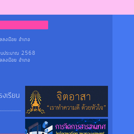
ลสงเปือย อำเภอ
ร ปีงบประมาณ 2568
ลสงเปือย อำเภอ
รงเรียน