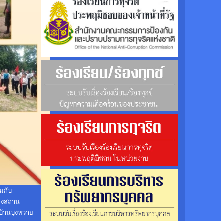
มกับ
ของสถาน
้านบุ่งหวาย