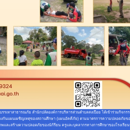
ละบรรเทาสาธารณภัย สำนักปลัดองค์การบริหารส่วนตำบลสงเปือย ได้เข้าร่วมกิจกรร
การป้องกันแผนเผชิญเหตุของสถานศึกษา (แผนอัคคีภัย) ตามมาตรการความปลอดภัย
ธิภาพและสร้างความปลอดภัยของนัก้รียน ครูและบุคลากรทางการศึกษาของโรงเรียนบ