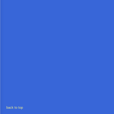
งบ
ประมาณ
ประจำ
ปี
การ
บริหาร
และ
พัฒนา
ทรัพยากร
บุคคล
การ
จัด
back to top
ซื้อ