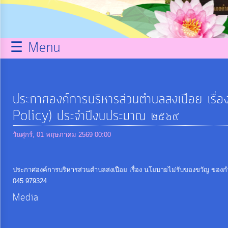
กิจการ
สภา
☰ Menu
บริการ
ข้อมูล
ประกาศองค์การบริหารส่วนตำบลสงเปือย เรื่
Policy) ประจำปีงบประมาณ ๒๕๖๙
ITA
วันศุกร์, 01 พฤษภาคม 2569 00:00
e-
Service
ประกาศองค์การบริหารส่วนตำบลสงเปือย เรื่อง นโยบายไม่รับของขวัญ ของ
045 979324
Q&A
Media