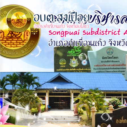
×
หน้า
close
หลัก
ข้อมูล
พื้น
ฐาน
บุคลากร
แผน
ยุทธศาสตร์
ข่าวสาร