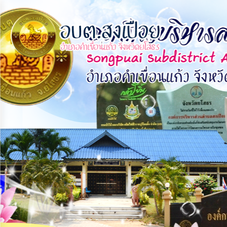
×
หน้า
close
หลัก
ข้อมูล
พื้น
ฐาน
บุคลากร
แผน
ยุทธศาสตร์
ข่าวสาร