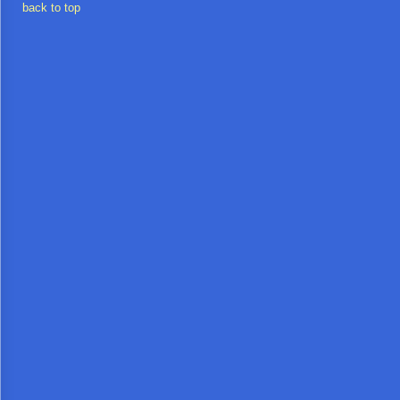
จัด
back to top
จ้าง
การ
เงิน
การ
คลัง
แผนการ
ป้องกัน
การ
ทุจริต
การ
ดำเนิน