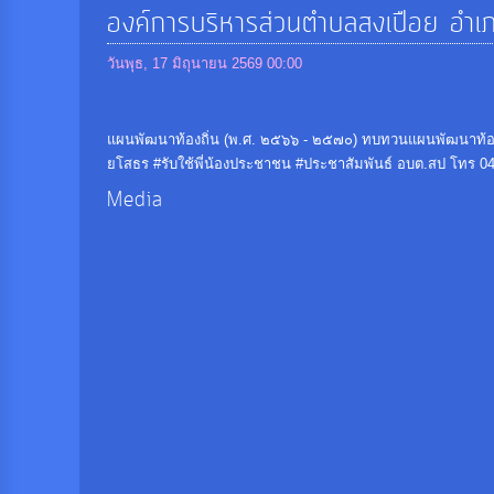
องค์การบริหารส่วนตำบลสงเปือย อำเภอ
วันพุธ, 17 มิถุนายน 2569 00:00
แผนพัฒนาท้องถิ่น (พ.ศ. ๒๕๖๖ - ๒๕๗๐) ทบทวนแผนพัฒนาท้องถิ่
ยโสธร #รับใช้พี่น้องประชาชน #ประชาสัมพันธ์ อบต.สป โทร 0
Media