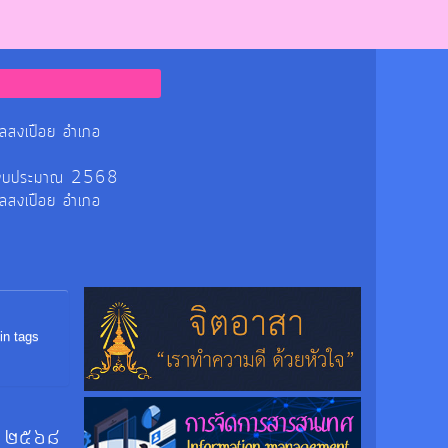
ลสงเปือย อำเภอ
ร ปีงบประมาณ 2568
ลสงเปือย อำเภอ
in tags
ี ๒๕๖๘