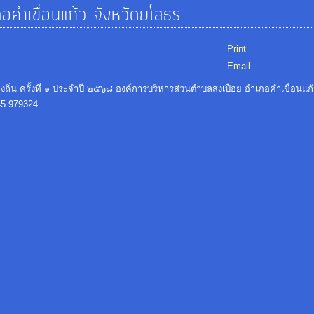
คำเขื่อนแก้ว จังหวัดยโสธร
Print
Email
น ครั้งที่ ๑ ประจำปี ๒๕๖๘ องค์การบริหารส่วนตำบลสงเปือย อำเภอคำเขื่อนแก้ว
45 979324