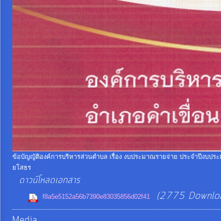
จัด
จ้าง
การ
เงิน
การ
คลัง
แผนการ
ป้องกัน
การ
ข้อบัญญัติองค์การบริหารส่วนตำบล เรื่อง งบประมาณรายจ่าย ประจำปีงบประ
ทุจริต
ยโสธร
ดาวน์โหลดเอกสาร
(2775 Downlo
การ
f8a5e5152a56b7390e83035856d02f41
ดำเนิน
Media