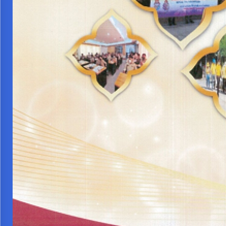
งบ
ประมาณ
ประจำ
ปี
การ
บริหาร
และ
พัฒนา
ทรัพยากร
บุคคล
การ
จัด
ซื้อ