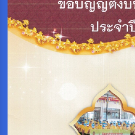
การ
จัดการ
ความ
รู้
การ
ดำเนิน
งาน
การ
ให้
บริการ
แผนการ
ใช้
จ่าย