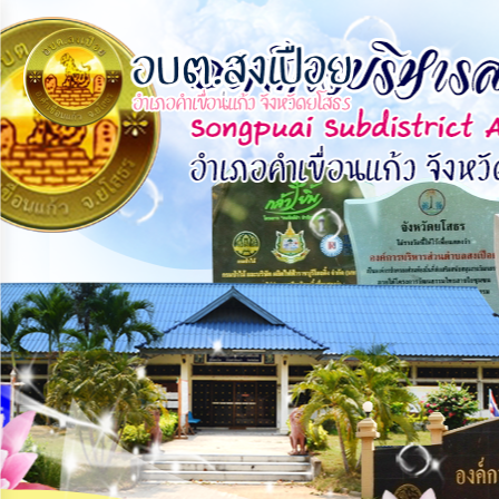
×
หน้า
close
หลัก
ข้อมูล
พื้น
ฐาน
บุคลากร
แผน
ยุทธศาสตร์
ข่าวสาร